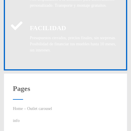
personalizado. Transporte y montaje gratuitos.
FACILIDAD
Presupuestos cerrados, precios finales, sin sorpresas.
Posibilidad de financiar tus muebles hasta 10 meses,
sin intereses.
Pages
Home – Outlet carousel
info