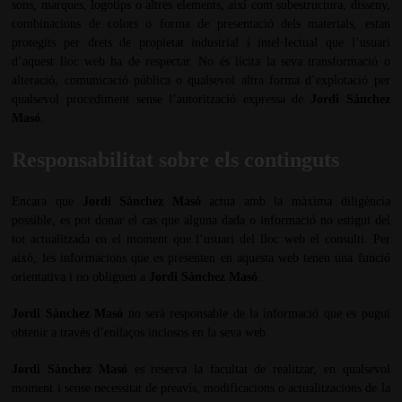
sons, marques, logotips o altres elements, així com subestructura, disseny,
combinacions de colors o forma de presentació dels materials, estan
protegits per drets de propietat industrial i intel·lectual que l’usuari
d’aquest lloc web ha de respectar. No és lícita la seva transformació o
alteració, comunicació pública o qualsevol altra forma d’explotació per
qualsevol procediment sense l’autorització expressa de
Jordi Sànchez
Masó
.
Responsabilitat sobre els continguts
Encara que
Jordi Sànchez Masó
actua amb la màxima diligència
possible, es pot donar el cas que alguna dada o informació no estigui del
tot actualitzada en el moment que l’usuari del lloc web el consulti. Per
això, les informacions que es presenten en aquesta web tenen una funció
orientativa i no obliguen a
Jordi Sànchez Masó
.
Jordi Sànchez Masó
no serà responsable de la informació que es pugui
obtenir a través d’enllaços inclosos en la seva web.
Jordi Sànchez Masó
es reserva la facultat de realitzar, en qualsevol
moment i sense necessitat de preavís, modificacions o actualitzacions de la