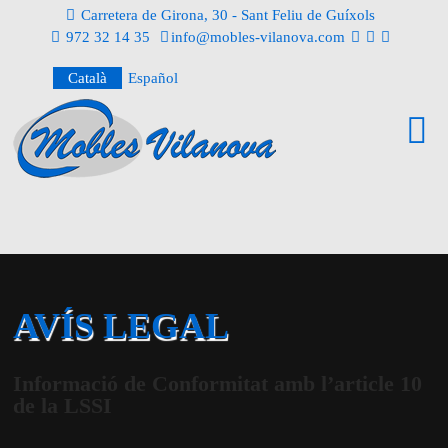
Carretera de Girona, 30 - Sant Feliu de Guíxols
972 32 14 35
info@mobles-vilanova.com
Català
Español
AVÍS LEGAL
Informació de Conformitat amb l’article 10
de la LSSI