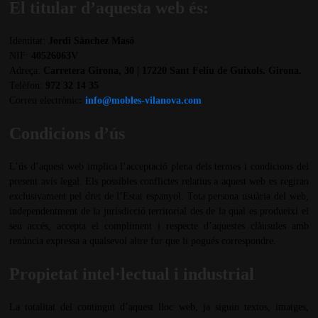
El titular d’aquesta web és:
Identitat:
Jordi Sànchez Masó
NIF:
40526063V
Adreça:
Carretera Girona, 30 | 17220 Sant Feliu de Guíxols. Girona.
Telèfon:
972 32 14 35
Correu electrònic
:
info@mobles-vilanova.com
Condicions d’ús
L’ús d’aquest web implica l’acceptació plena dels termes i condicions del
present avís legal. Els possibles conflictes relatius a aquest web es regiran
exclusivament pel dret de l’Estat espanyol. Tota persona usuària del web,
independentment de la jurisdicció territorial des de la qual es produeixi el
seu accés, accepta el compliment i respecte d’aquestes clàusules amb
renúncia expressa a qualsevol altre fur que li pogués correspondre.
Propietat intel·lectual i industrial
La totalitat del contingut d’aquest lloc web, ja siguin textos, imatges,