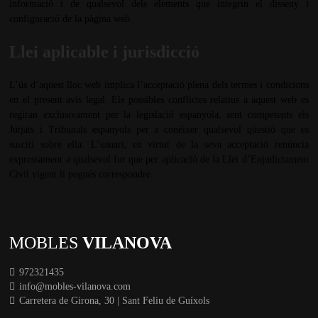
informació i de qualsevol dels elements que integrin el disseny i
configuració de la pàgina web.
Llei aplicable i jurisdicció
L’ús d’aquest lloc web implica l’acceptació plena dels termes i condicions
en el present avís legal. Els possibles conflictes relatius a aquest web es
regiran exclusivament per la legislació espanyola, sent competents els
Jutjats i Tribunals espanyols per a conèixer qualsevol qüestió que es
susciti sobre ella. L’usuari, en virtut de la seva acceptació renúncia
expressament a qualsevol fur que per aplicació de la Llei d’Enjudiciament
Civil vigent li pogués correspondre.
MOBLES
VILANOVA
972321435
info@mobles-vilanova.com
Carretera de Girona, 30 | Sant Feliu de Guíxols