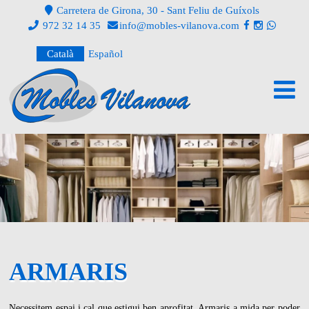
Carretera de Girona, 30 - Sant Feliu de Guíxols
972 32 14 35
info@mobles-vilanova.com
Català
Español
ARMARIS
Necessitem espai i cal que estigui ben aprofitat. Armaris a mida per poder