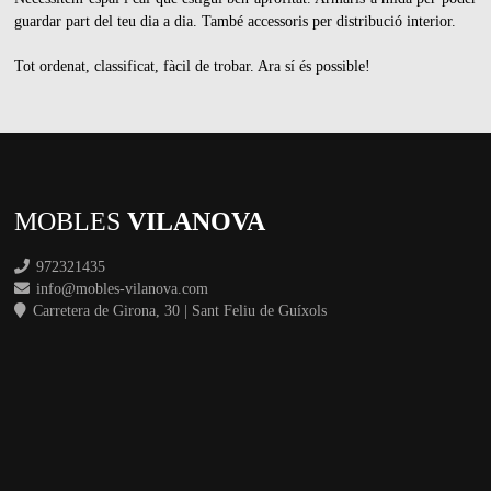
guardar part del teu dia a dia. També accessoris per distribució interior.
Tot ordenat, classificat, fàcil de trobar. Ara sí és possible!
MOBLES
VILANOVA
972321435
info@mobles-vilanova.com
Carretera de Girona, 30 | Sant Feliu de Guíxols