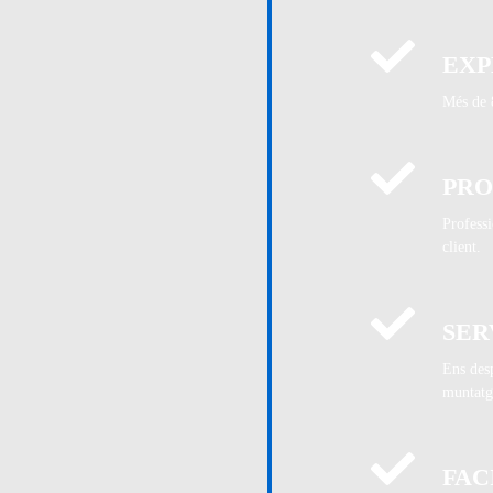
EXP
Més de 8
PRO
Professi
client.
SER
Ens desp
muntatge
FAC