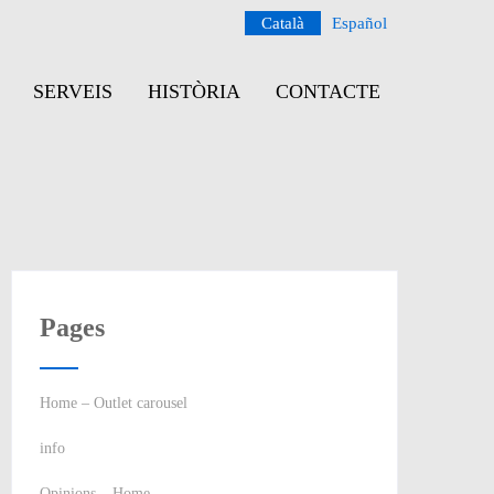
Català
Español
SERVEIS
HISTÒRIA
CONTACTE
Pages
Home – Outlet carousel
info
Opinions – Home